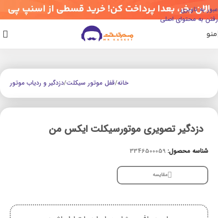
عبور به ناوبری
رفتن به محتوای اصلی
منو
خانه
/
قفل موتور سیکلت
/
دزدگیر و ردیاب موتور
دزدگیر تصویری موتورسیکلت ایکس من
شناسه محصول:
3346500059
مقایسه