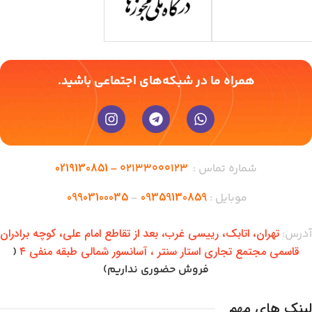
همراه ما در شبکه‌های اجتماعی باشید.
0219130851
شماره تماس :
02133000123 –
09903100035
09359130859
موبایل :
–
تهران،‌ اتابک، رییسی غرب، بعد از تقاطع امام علی، کوچه برادران
آدرس:
قاسمی مجتمع تجاری استار سنتر ، آسانسور شمالی طبقه منفی ۴
(
فروش حضوری نداریم)
لینک های مهم