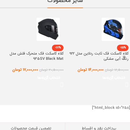
سایر محصولات
-17%
-15%
کلاه کاسکت فک ثابت ردلاین مدل 922
کلاه کاسکت فک متحرک فلش مدل
رنگ آبی مشکی
935SV Black Mat
14,000,000
تومان
17,000,000
تومان
16,500,000
تومان
20,500,000
تومان
انتخاب گزینه‌ها
انتخاب گزینه‌ها
[html_block id="258"]
پرداخت نقد و اقساط
تضمین قیمت محصولات