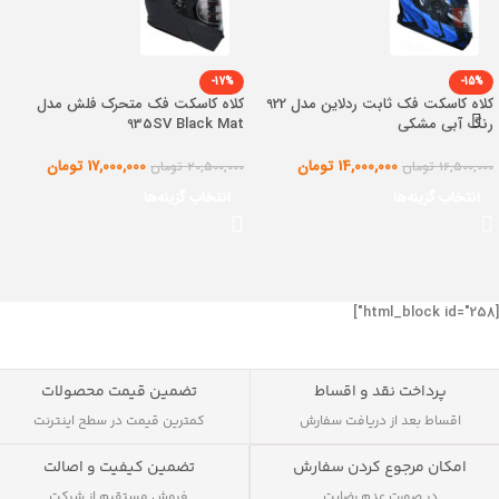
-17%
-15%
کلاه کاسکت فک ثابت ردلاین مدل 922
کلاه کاسکت فک متحرک فلش مدل
رنگ آبی مشکی
935SV Black Mat
14,000,000
تومان
17,000,000
تومان
16,500,000
تومان
20,500,000
تومان
انتخاب گزینه‌ها
انتخاب گزینه‌ها
[html_block id="258"]
پرداخت نقد و اقساط
تضمین قیمت محصولات
اقساط بعد از دریافت سفارش
کمترین قیمت در سطح اینترنت
تضمین کیفیت و اصالت
امکان مرجوع کردن سفارش
فروش مستقیم از شرکت
در صورت عدم رضایت