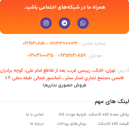
همراه ما در شبکه‌های اجتماعی باشید.
0219130851
شماره تماس :
02133000123 –
09903100035
09359130859
موبایل :
–
تهران،‌ اتابک، رییسی غرب، بعد از تقاطع امام علی، کوچه برادران
آدرس:
قاسمی مجتمع تجاری استار سنتر ، آسانسور شمالی طبقه منفی ۴
(
فروش حضوری نداریم)
لینک های مهم
پخش عمده کلاه کاسکت
شرایط عودت کالا
تماس با ما
قیمت کلاه کاسکت
روش‌های پرداخت
درباره ما