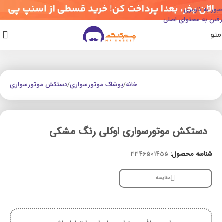
عبور به ناوبری
رفتن به محتوای اصلی
منو
خانه
/
پوشاک موتورسواری
/
دستکش موتورسواری
دستکش موتورسواری اوکلی رنگ مشکی
شناسه محصول:
3346501455
مقایسه