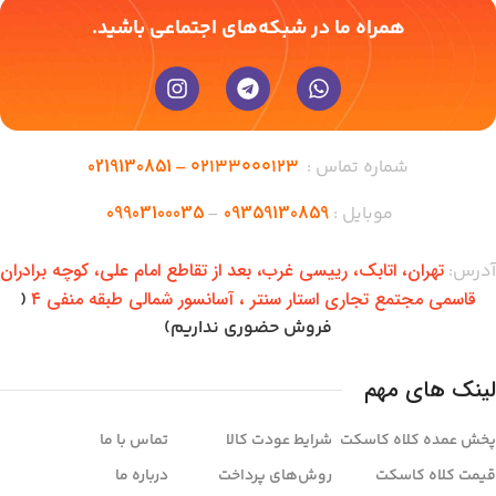
همراه ما در شبکه‌های اجتماعی باشید.
0219130851
شماره تماس :
02133000123 –
09903100035
09359130859
موبایل :
–
تهران،‌ اتابک، رییسی غرب، بعد از تقاطع امام علی، کوچه برادران
آدرس:
قاسمی مجتمع تجاری استار سنتر ، آسانسور شمالی طبقه منفی ۴
(
فروش حضوری نداریم)
لینک های مهم
پخش عمده کلاه کاسکت
شرایط عودت کالا
تماس با ما
قیمت کلاه کاسکت
روش‌های پرداخت
درباره ما