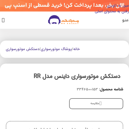
عبور به ناوبری
رفتن به محتوای اصلی
منو
خانه
/
پوشاک موتورسواری
/
دستکش موتورسواری
دستکش موتورسواری داینس مدل RR
شناسه محصول:
3346500153
مقایسه