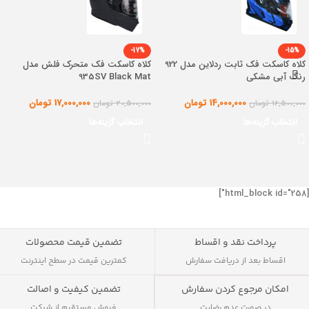
-17%
-15%
کلاه کاسکت فک ثابت ردلاین مدل 922
کلاه کاسکت فک متحرک فلش مدل
رنگ آبی مشکی
935SV Black Mat
14,000,000
تومان
17,000,000
تومان
16,500,000
تومان
20,500,000
تومان
انتخاب گزینه‌ها
انتخاب گزینه‌ها
[html_block id="258"]
پرداخت نقد و اقساط
تضمین قیمت محصولات
اقساط بعد از دریافت سفارش
کمترین قیمت در سطح اینترنت
تضمین کیفیت و اصالت
امکان مرجوع کردن سفارش
فروش مستقیم از شرکت
در صورت عدم رضایت