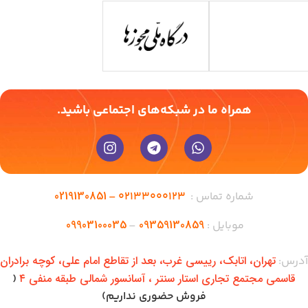
همراه ما در شبکه‌های اجتماعی باشید.
0219130851
شماره تماس :
02133000123 –
09903100035
09359130859
موبایل :
–
تهران،‌ اتابک، رییسی غرب، بعد از تقاطع امام علی، کوچه برادران
آدرس:
قاسمی مجتمع تجاری استار سنتر ، آسانسور شمالی طبقه منفی ۴
(
فروش حضوری نداریم)