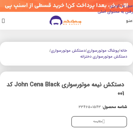
عبور به ناوبری
رفتن به محتوای اصلی
منو
خانه
/
پوشاک موتورسواری
/
دستکش موتورسواری
/
دستکش موتورسواری دخترانه
دستکش نیمه موتورسواری John Cena Black کد
001
شناسه محصول:
3346501543
مقایسه