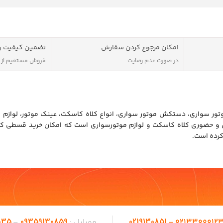
امکان مرجوع کردن سفارش
تضمین کیفیت و
در صورت عدم رضایت
فروش مستقیم از
ور سواری، دستکش موتور سواری، انواع کلاه کاسکت، عینک موتور، لوازم 
ن و حضوری کلاه کاسکت و لوازم موتورسواری است که امکان خرید قسطی کل
کرده است.
035
09359130859
0219130851
02133000123 
موبایل :
–