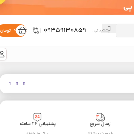
09359130859
0
تومان
پشتیبانی :
ارسال سریع
پشتیبانی ۲۴ ساعته
با پست پیشتاز
و ۷ روز هفته