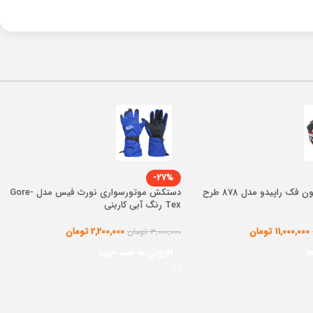
-27%
کلاه کاسکت بدون فک راپیدو مدل 878 طرح
دستکش موتورسواری نورث فیس مدل Gore-
Tex رنگ آبی کاربنی
11,000,000
تومان
2,200,000
تومان
3,000,000
تومان
ا
افزودن به سبد خرید