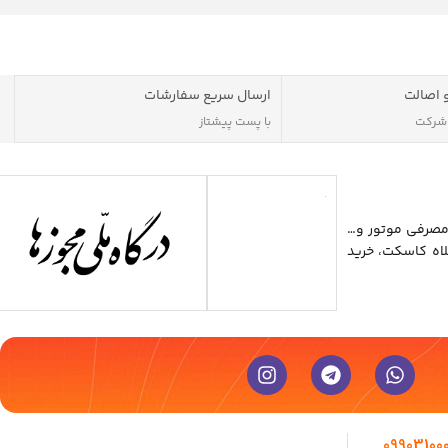
 اصالت
ارسال سریع سفارشات
 شرکت
با پست پیشتاز
مصرفی موتور و…
اه کاسکت، خرید
09903100