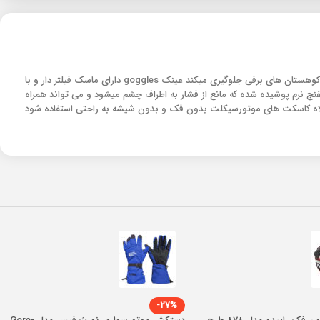
عینک goggles مناسب برای موتورسواری و اسکی و اسکیت میباشد و شیشه عینک به طوری است که با فیلتر کردن رنگ آبی از خستگی چشم در پیست اسکی و کوهستان های برفی جلوگیری میکند عینک goggles دارای ماسک فیلتر دار و با
 نرم پوشیده شده که مانع از فشار به اطراف چشم میشود و می تواند همراه
لاه کاسکت های موتورسیکلت بدون فک و بدون شیشه به راحتی استفاده شود
-27%