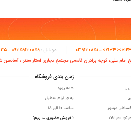
035
09359130859
0219130851
02133000123 
موبایل :
–
طع امام علی، کوچه برادران قاسمی مجتمع تجاری استار سنتر ، آسانسور ش
زمان بندی فروشگاه
همه روزه
ا ما
به جز ایام تعطیل
ما
قساطی موتور
ساعت ۱۰ الی ۱8
وتور سواران
( فروش حضوری نداریم)