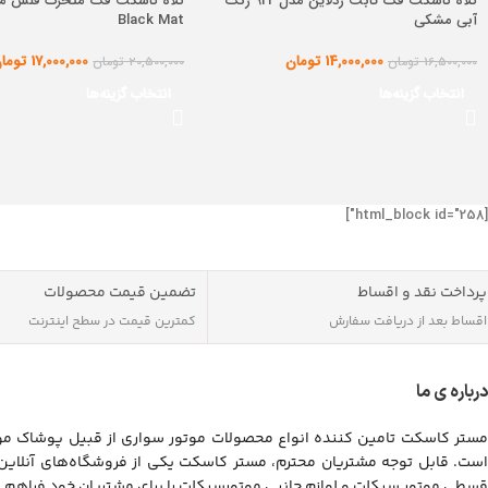
کلاه کاسکت فک ثابت ردلاین مدل 922 رنگ
آبی مشکی
Black Mat
14,000,000
تومان
17,000,000
توما
16,500,000
تومان
20,500,000
تومان
انتخاب گزینه‌ها
انتخاب گزینه‌ها
[html_block id="258"]
پرداخت نقد و اقساط
تضمین قیمت محصولات
اقساط بعد از دریافت سفارش
کمترین قیمت در سطح اینترنت
درباره ی ما
مستر کاسکت تامین کننده انواع محصولات موتور سواری از قبیل پوشاک موت
است. قابل توجه مشتریان محترم، مستر کاسکت یکی از فروشگاه‌های آنلای
قسطی موتور سیکلت و لوازم جانبی موتورسیکلت را برای مشتریان خود فراهم 