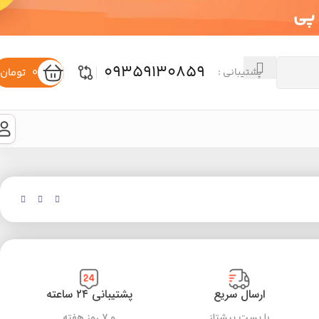
09359130859
0
تومان
پشتیبانی :
ارسال سریع
پشتیبانی ۲۴ ساعته
با پست پیشتاز
و ۷ روز هفته