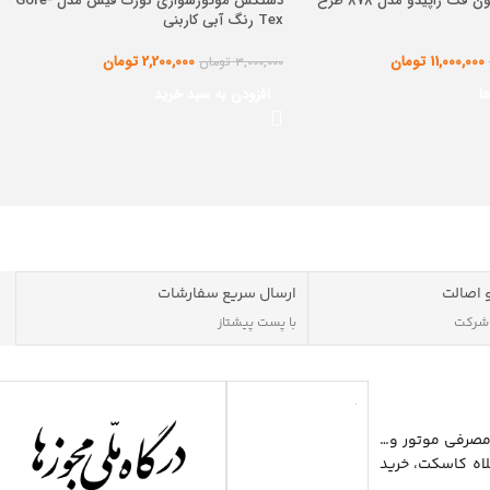
کلاه کاسکت بدون فک راپیدو مدل 878 طرح
دستکش موتورسواری نورث فیس مدل Gore-
Tex رنگ آبی کاربنی
11,000,000
تومان
2,200,000
تومان
3,000,000
تومان
ا
افزودن به سبد خرید
 اصالت
ارسال سریع سفارشات
 شرکت
با پست پیشتاز
مصرفی موتور و…
اه کاسکت، خرید