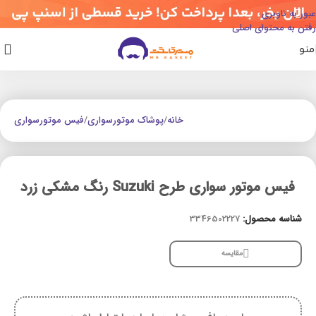
عبور به ناوبری
رفتن به محتوای اصلی
منو
خانه
/
پوشاک موتورسواری
/
فیس موتورسواری
فیس موتور سواری طرح Suzuki رنگ مشکی زرد
شناسه محصول:
3346502227
مقایسه