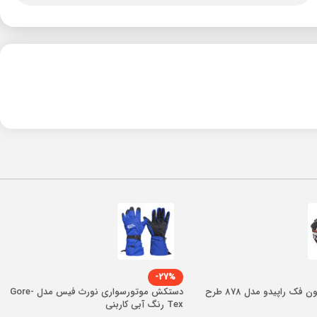
-27%
کلاه کاسکت بدون فک راپیدو مدل 878 طرح
دستکش موتورسواری نورث فیس مدل Gore-
Tex رنگ آبی کاربنی