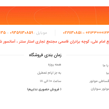
035
09359130859
0219130851
02133000123 
موبایل :
–
طع امام علی، کوچه برادران قاسمی مجتمع تجاری استار سنتر ، آسانسور ش
زمان بندی فروشگاه
همه روزه
ا ما
به جز ایام تعطیل
ما
قساطی موتور
ساعت ۱۰ الی ۱8
وتور سواران
( فروش حضوری نداریم)