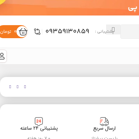
09359130859
0
تومان
پشتیبانی :
ارسال سریع
پشتیبانی ۲۴ ساعته
با پست پیشتاز
و ۷ روز هفته