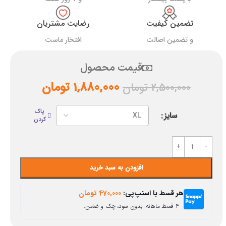
تضمین کیفیت
رضایت مشتریان
و تضمین اصالت
افتخار ماست
قیمت محصول
1,880,000
تومان
2,500,000
تومان
پاک
سایز
کردن
افزودن به سبد خرید
هر قسط با اسنپ‌پی:
470,000
تومان
۴ قسط ماهانه. بدون سود، چک و ضامن.