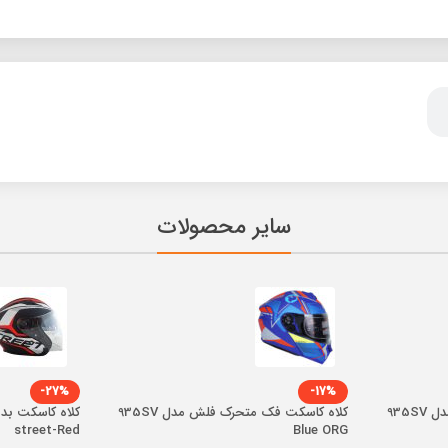
سایر محصولات
-27%
-17%
کلاه کاسکت فک متحرک فلش مدل 935SV
کلاه کاسکت فک متحرک فلش مدل 935SV
street-Red
Blue ORG