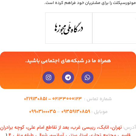
موتورسیکلت را برای مشتریان خود فراهم کرده است.
همراه ما در شبکه‌های اجتماعی باشید.
0219130851
شماره تماس :
02133000123 –
09903100035
09359130859
موبایل :
–
تهران،‌ اتابک، رییسی غرب، بعد از تقاطع امام علی، کوچه برادران
آدرس:
قاسمی مجتمع تجاری استار سنتر ، آسانسور شمالی طبقه منفی ۴
(