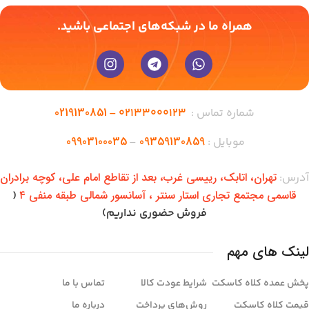
همراه ما در شبکه‌های اجتماعی باشید.
0219130851
شماره تماس :
02133000123 –
09903100035
09359130859
موبایل :
–
تهران،‌ اتابک، رییسی غرب، بعد از تقاطع امام علی، کوچه برادران
آدرس:
قاسمی مجتمع تجاری استار سنتر ، آسانسور شمالی طبقه منفی ۴
(
فروش حضوری نداریم)
لینک های مهم
پخش عمده کلاه کاسکت
شرایط عودت کالا
تماس با ما
قیمت کلاه کاسکت
روش‌های پرداخت
درباره ما