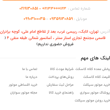
0219130851
شماره تماس :
02133000123 –
09903100035
09359130859
موبایل :
–
تهران،‌ اتابک، رییسی غرب، بعد از تقاطع امام علی، کوچه برادران
آدرس:
قاسمی مجتمع تجاری استار سنتر ، آسانسور شمالی طبقه منفی ۴
(
فروش حضوری نداریم)
لینک های مهم
پخش عمده کلاه کاسکت
شرایط عودت کالا
تماس با ما
قیمت کلاه کاسکت
روش‌های پرداخت
درباره ما
خرید موتور سیکلت
مراحل ثبت سفارش
خرید اقساطی موتور
پوشاک موتور سواری
راهنمای خرید کالا
مجله موتور سواران
خرید روغن موتور سیکلت