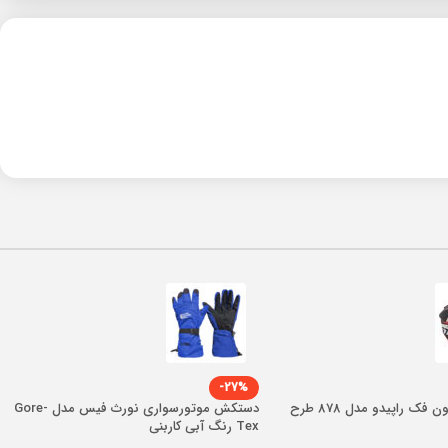
-27%
کلاه کاسکت بدون فک راپیدو مدل 878 طرح
دستکش موتورسواری نورث فیس مدل Gore-
Tex رنگ آبی کاربنی