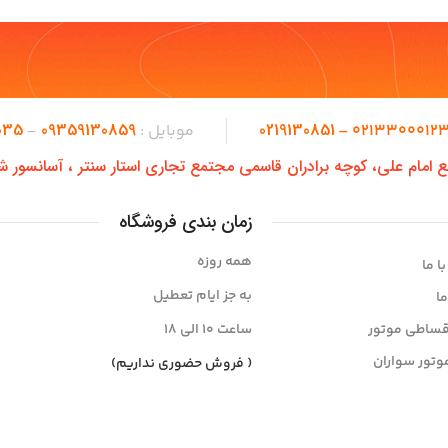
035
09359130859
0219130851
02133000123 
موبایل :
–
طع امام علی، کوچه برادران قاسمی مجتمع تجاری استار سنتر ، آسانسور ش
زمان بندی فروشگاه
همه روزه
ا ما
به جز ایام تعطیل
ما
قساطی موتور
ساعت ۱۰ الی ۱8
وتور سواران
( فروش حضوری نداریم)