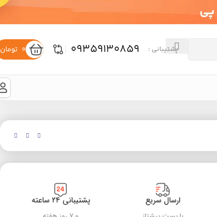
09359130859
0
تومان
پشتیبانی :
ارسال سریع
پشتیبانی ۲۴ ساعته
با پست پیشتاز
و ۷ روز هفته