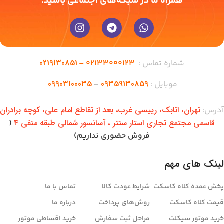
همراه ما در شبکه‌های اجتماعی باشید.
0219130851
شماره تماس :
02133000123 –
09903100035
09359130859
موبایل :
–
تهران،‌ اتابک، رییسی غرب، بعد از تقاطع امام علی، کوچه برادران
آدرس:
قاسمی مجتمع تجاری استار سنتر ، آسانسور شمالی طبقه منفی ۴
(
فروش حضوری نداریم)
لینک های مهم
پخش عمده کلاه کاسکت
شرایط عودت کالا
تماس با ما
قیمت کلاه کاسکت
روش‌های پرداخت
درباره ما
خرید موتور سیکلت
مراحل ثبت سفارش
خرید اقساطی موتور