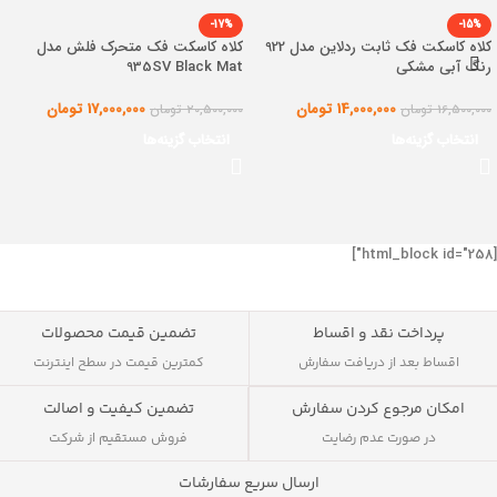
-17%
-15%
کلاه کاسکت فک ثابت ردلاین مدل 922
کلاه کاسکت فک متحرک فلش مدل
رنگ آبی مشکی
935SV Black Mat
14,000,000
تومان
17,000,000
تومان
16,500,000
تومان
20,500,000
تومان
انتخاب گزینه‌ها
انتخاب گزینه‌ها
[html_block id="258"]
پرداخت نقد و اقساط
تضمین قیمت محصولات
اقساط بعد از دریافت سفارش
کمترین قیمت در سطح اینترنت
تضمین کیفیت و اصالت
امکان مرجوع کردن سفارش
فروش مستقیم از شرکت
در صورت عدم رضایت
ارسال سریع سفارشات