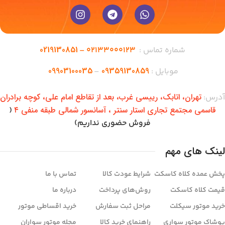
0219130851
شماره تماس :
02133000123 –
09903100035
09359130859
موبایل :
–
تهران،‌ اتابک، رییسی غرب، بعد از تقاطع امام علی، کوچه برادران
آدرس:
قاسمی مجتمع تجاری استار سنتر ، آسانسور شمالی طبقه منفی ۴
(
فروش حضوری نداریم)
لینک های مهم
پخش عمده کلاه کاسکت
شرایط عودت کالا
تماس با ما
قیمت کلاه کاسکت
روش‌های پرداخت
درباره ما
خرید موتور سیکلت
مراحل ثبت سفارش
خرید اقساطی موتور
پوشاک موتور سواری
راهنمای خرید کالا
مجله موتور سواران