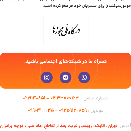
موتورسیکلت را برای مشتریان خود فراهم کرده است.
همراه ما در شبکه‌های اجتماعی باشید.
0219130851
شماره تماس :
02133000123 –
09903100035
09359130859
موبایل :
–
تهران،‌ اتابک، رییسی غرب، بعد از تقاطع امام علی، کوچه برادران
آدرس: