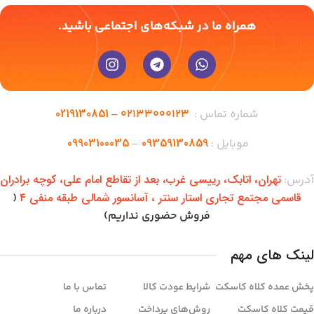
همراه ما در شبکه‌های اجتماعی باشید.
0219130851
شماره تماس :
02133000123 –
09903100035
09359130859
موبایل :
–
تهران،‌ اتابک، رییسی غرب، بعد از تقاطع امام علی، کوچه برادران
آدرس:
قاسمی مجتمع تجاری استار سنتر ، آسانسور شمالی طبقه منفی ۴
(
فروش حضوری نداریم)
لینک های مهم
پخش عمده کلاه کاسکت
شرایط عودت کالا
تماس با ما
قیمت کلاه کاسکت
روش‌های پرداخت
درباره ما