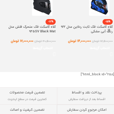
-17%
-15%
کلاه کاسکت فک ثابت ردلاین مدل 922
کلاه کاسکت فک متحرک فلش مدل
رنگ آبی مشکی
935SV Black Mat
14,000,000
تومان
17,000,000
تومان
16,500,000
تومان
20,500,000
تومان
انتخاب گزینه‌ها
انتخاب گزینه‌ها
[html_block id="258"]
پرداخت نقد و اقساط
تضمین قیمت محصولات
اقساط بعد از دریافت سفارش
کمترین قیمت در سطح اینترنت
تضمین کیفیت و اصالت
امکان مرجوع کردن سفارش