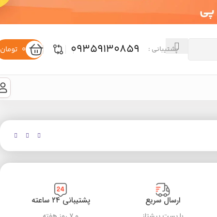
09359130859
0
تومان
پشتیبانی :
ارسال سریع
پشتیبانی ۲۴ ساعته
با پست پیشتاز
و ۷ روز هفته