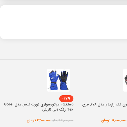
-27%
کلاه کاسکت بدون فک راپیدو مدل 878 طرح
دستکش موتورسواری نورث فیس مدل Gore-
Tex رنگ آبی کاربنی
11,000,000
تومان
2,200,000
تومان
3,000,000
تومان